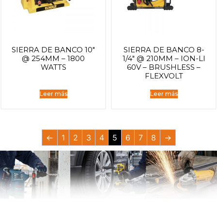
SIERRA DE BANCO 10″
SIERRA DE BANCO 8-
@ 254MM – 1800
1/4″ @ 210MM – ION-LI
WATTS
60V – BRUSHLESS –
FLEXVOLT
Leer más
Leer más
←
1
2
3
4
5
6
7
8
→