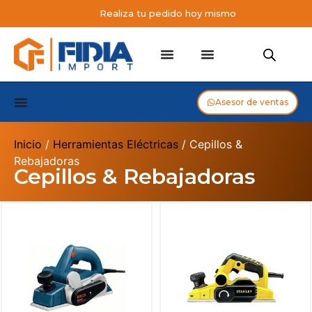
Realiza tu pedido hoy mismo
Asesor de ventas
Inicio
/
Herramientas Eléctricas
/ Cepillos &
Rebajadoras
Cepillos & Rebajadoras