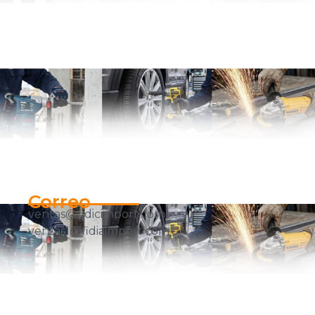
Correo
ventas@fidicimport.com
ventas1@fidiaimport.com