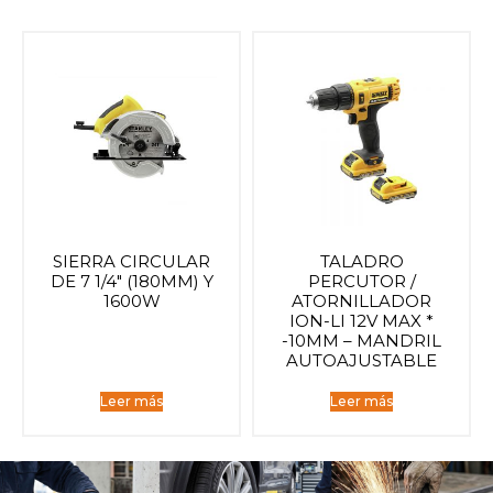
SIERRA CIRCULAR
TALADRO
DE 7 1/4″ (180MM) Y
PERCUTOR /
1600W
ATORNILLADOR
ION-LI 12V MAX *
-10MM – MANDRIL
AUTOAJUSTABLE
Leer más
Leer más