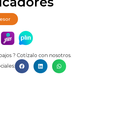
icadores
sesor
bajos ? Cotízalo con nosotros.
ciales: