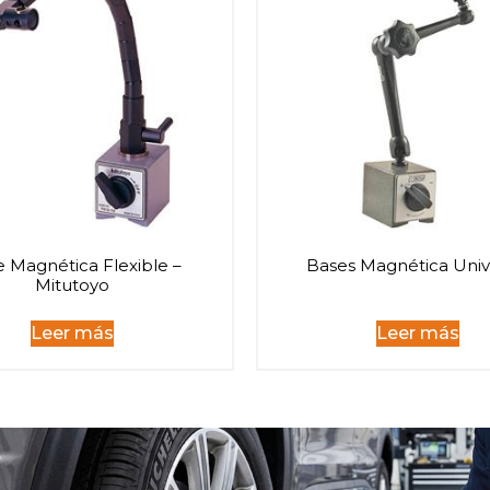
 Magnética Flexible –
Bases Magnética Univ
Mitutoyo
Leer más
Leer más