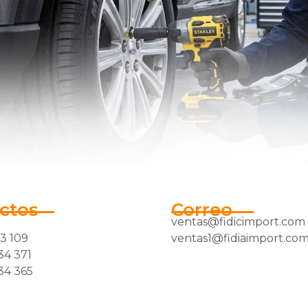
ctos
Correo
ventas@fidicimport.com
33 109
ventas1@fidiaimport.co
34 371
34 365