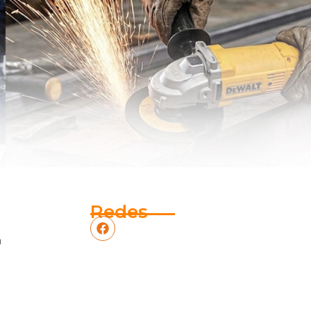
Redes
m