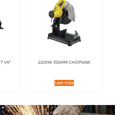
 1/4″
2200W 355MM CHOPSAW
W
Leer más