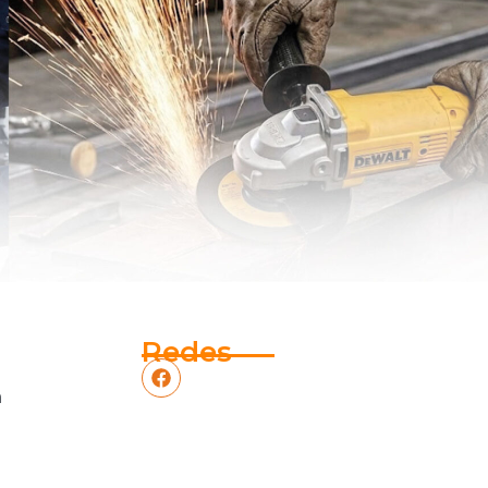
Redes
m