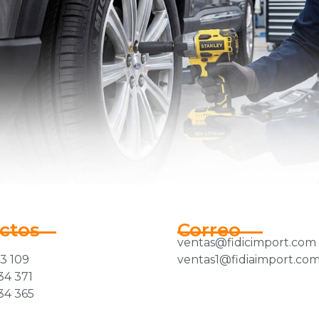
ctos
Correo
ventas@fidicimport.com
33 109
ventas1@fidiaimport.co
34 371
34 365